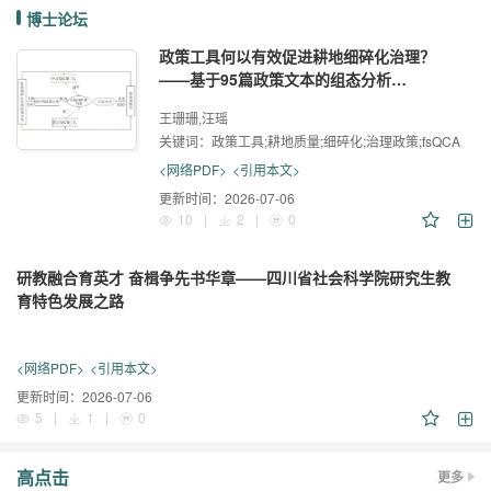
博士论坛
政策工具何以有效促进耕地细碎化治理？
——基于95篇政策文本的组态分析
（fsQCA）
王珊珊,汪瑶
关键词：
政策工具;耕地质量;细碎化;治理政策;fsQCA
<网络PDF>
<引用本文>
更新时间：
2026-07-06
10
|
2
|
0
研教融合育英才 奋楫争先书华章——四川省社会科学院研究生教
育特色发展之路
<网络PDF>
<引用本文>
更新时间：
2026-07-06
5
|
1
|
0
高点击
更多