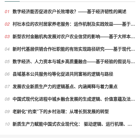
01
数字经济能否促进农户长效增收？——基于经济韧性的阐述
02
村社本位的农村居家养老服务：运作机制及实践效益——基于河南省居家养老服务“戴畈模式”的案例分析
03
新型农村金融机构发展对农户农业信贷的影响——基于大样本微观农户的实证研究
04
新时代基层供销合作社职能的有效实现路径研究——基于现代组织理论的视角
05
数字经济、人力资本与城乡高质量融合——基于经验的假说与检验
06
县域基本公共服务均等化促进共同富裕的逻辑与路径
07
发展农业新质生产力的逻辑基点、内涵阐释与着力重点
08
中国式现代化进程中城乡融合发展的生成逻辑、价值意蕴及法治进路
09
老龄化“约束”下的乡村治理：从增长到发展的转型
10
新质生产力赋能中国式农业现代化： 驱动逻辑、运行机理、实践进路