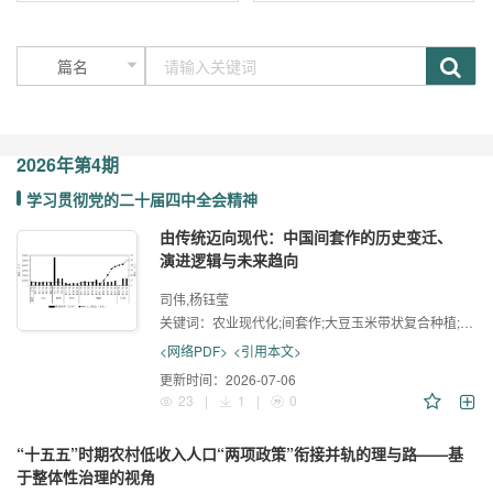
2026年
第4期
学习贯彻党的二十届四中全会精神
由传统迈向现代：中国间套作的历史变迁、
演进逻辑与未来趋向
司伟,杨钰莹
关键词：
农业现代化;间套作;大豆玉米带状复合种植;演进逻辑;历史分析
<网络PDF>
<引用本文>
更新时间：
2026-07-06
23
|
1
|
0
“十五五”时期农村低收入人口“两项政策”衔接并轨的理与路——基
于整体性治理的视角