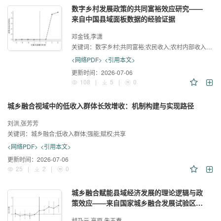
数字乡村发展政策的共同富裕效应研究——
来自中国县域面板数据的经验证据
邓金钱,李潇
关键词：
数字乡村;共同富裕;农民收入;农村内部收入不平等;城乡收入差距
<网络PDF>
<引用本文>
更新时间：
2026-07-06
108
|
5
|
0
城乡融合视域中的低收入群体长效增收：机制构建与实现路径
刘洪,张芳芳
关键词：
城乡融合;低收入群体;强能;赋权;共享
<网络PDF>
<引用本文>
更新时间：
2026-07-06
25
|
2
|
0
城乡融合赋能县域经济发展的理论逻辑与政
策效应——来自国家城乡融合发展试验区的
准自然实验证据
胡乃元,高原,朱玉春